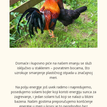
Domaće i kupovno piće na našem imanju se služi
isključivo u staklenim – povratnim bocama, što
uzrokuje smanjenje plastičnog otpada u značajnoj
meri.
Na polju energije još uvek radimo i napredujemo,
posedujemo solarni bojler koji koristi energiju sunca za
zagrevanje, i jedan solarni tuš koji se nalazi u blizini
bazena. Našim gostima preporučujemo korišćenje
energije u meri u kojoj je to neophodno bez