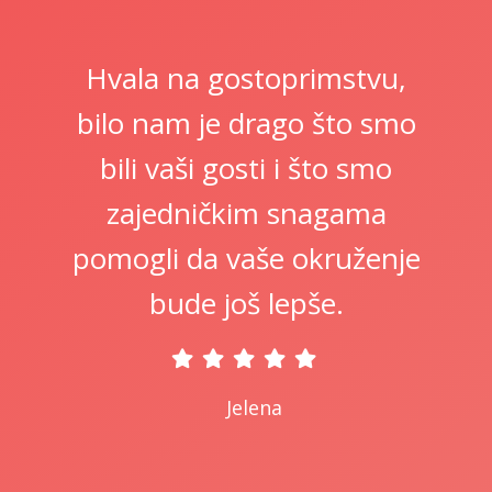
Hvala na gostoprimstvu,
bilo nam je drago što smo
bili vaši gosti i što smo
zajedničkim snagama
pomogli da vaše okruženje
bude još lepše.
Jelena