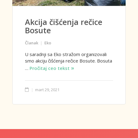
Akcija čišćenja rečice
Bosute
Članak
Eko
U saradnji sa Eko stražom organizovali
smo akciju čišćenja rečice Bosute. Bosuta
…
Pročitaj ceo tekst
mart 29, 2021