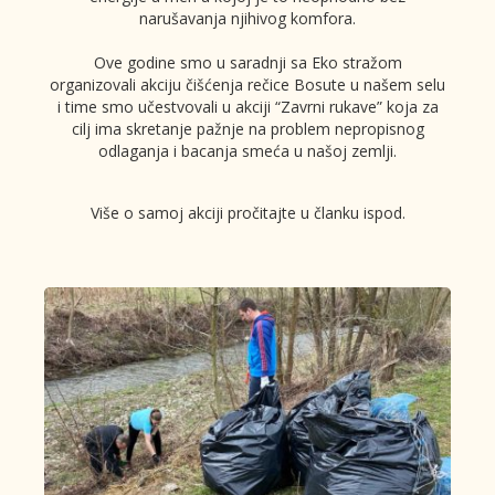
narušavanja njihivog komfora.
Ove godine smo u saradnji sa Eko stražom
organizovali akciju čišćenja rečice Bosute u našem selu
i time smo učestvovali u akciji “Zavrni rukave” koja za
cilj ima skretanje pažnje na problem nepropisnog
odlaganja i bacanja smeća u našoj zemlji.
Više o samoj akciji pročitajte u članku ispod.