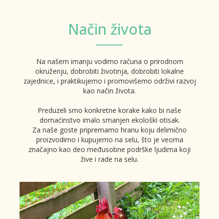
Način života
Na našem imanju vodimo računa o prirodnom
okruženju, dobrobiti životinja, dobrobiti lokalne
zajednice, i praktikujemo i promovišemo održivi razvoj
kao način života.
Preduzeli smo konkretne korake kako bi naše
domaćinstvo imalo smanjen ekološki otisak.
Za naše goste pripremamo hranu koju delimično
proizvodimo i kupujemo na selu, što je veoma
značajno kao deo međusobne podrške ljudima koji